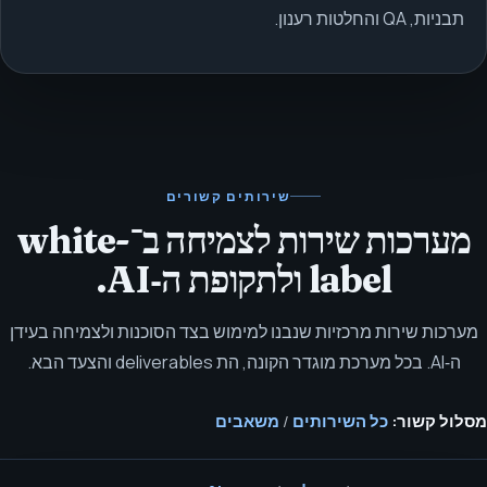
תבניות, QA והחלטות רענון.
שירותים קשורים
מערכות שירות לצמיחה ב־white-
label ולתקופת ה‑AI.
מערכות שירות מרכזיות שנבנו למימוש בצד הסוכנות ולצמיחה בעידן
ה‑AI. בכל מערכת מוגדר הקונה, הת deliverables והצעד הבא.
מסלול קשור:
כל השירותים
/
משאבים