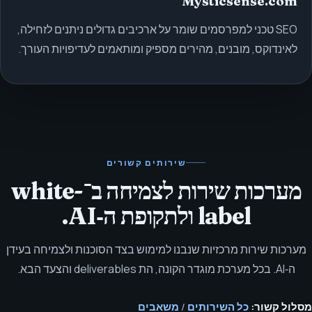
Mysticsense.com
SEO טכני למפרסמים שומר על ארכיבים גדולים ניתנים לזחילה,
לאינדוקס, מובנים, מהירים מספיק ומותאמים לעדיפויות העורך.
שירותים קשורים
מערכות שירות לצמיחה ב־white-
label ולתקופת ה‑AI.
מערכות שירות מרכזיות שנבנו למימוש בצד הסוכנות ולצמיחה בעידן
ה‑AI. בכל מערכת מוגדר הקונה, הת deliverables והצעד הבא.
מסלול קשור:
כל השירותים
/
משאבים