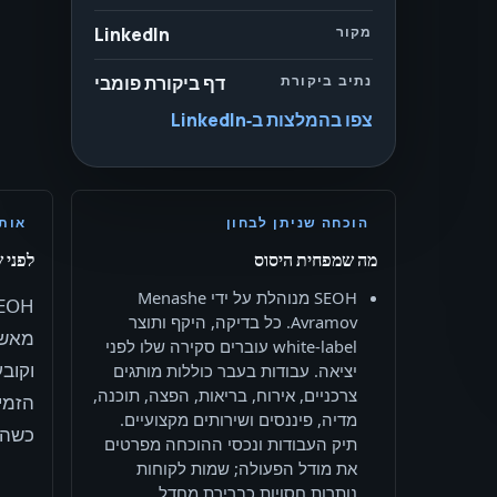
מקור
LinkedIn
נתיב ביקורת
דף ביקורת פומבי
צפו בהמלצות ב‑LinkedIn
הוכחה שניתן לבחון
אותו
מה שמפחית היסוס
לפני 
SEOH מנוהלת על ידי Menashe
Avramov. כל בדיקה, היקף ותוצר
מאשר
white-label עוברים סקירה שלו לפני
וקוב
יציאה. עבודות בעבר כוללות מותגים
צרכניים, אירוח, בריאות, הפצה, תוכנה,
מדיה, פיננסים ושירותים מקצועיים.
כשה-SLA מתאים להיקף המא
תיק העבודות ונכסי ההוכחה מפרטים
את מודל הפעולה; שמות לקוחות
נותרות חסויות כברירת מחדל.