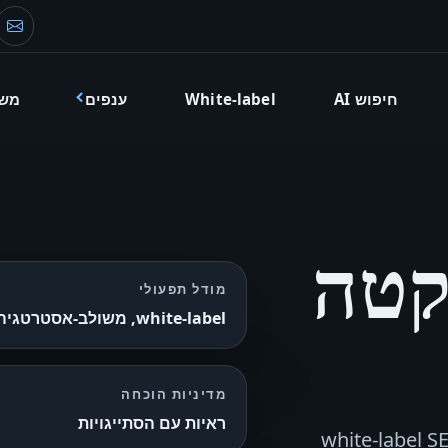
דוא
חיפוש AI
White-label
ענפים
מש
קטה
מודל תפעולי
white-label, משולב-אסטרטגיה או בהובלת מומחה
מדיניות הוכחה
ראיות עם הסתייגויות
B2 בהנהלת מייסד המציעה white-label SEO, AI