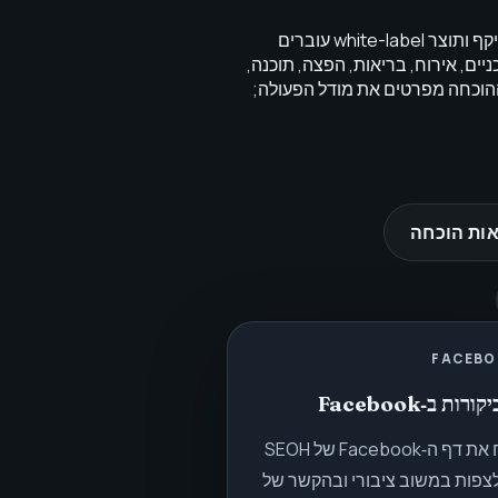
SEOH מנוהלת על ידי Menashe Avramov. כל בדיקה, היקף ותוצר white-label עוברים
יים, אירוח, בריאות, הפצה, תוכנה,
 ההוכחה מפרטים את מודל הפעולה;
ות הוכחה
FACEBO
ורות ב‑Facebook
פתח את דף ה‑Facebook של SEOH
לצפות במשוב ציבורי ובהקשר של