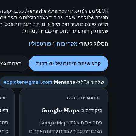
סקירה שלו לפני יציאה. עבודות בעבר כוללות מותגים צרכנ
מדיה, פיננסים ושירותים מקצועיים. תיק העבודות ונכסי
שמות לקוחות נותרות חסויות כברירת מחדל.
מסלול קשור:
מקרי בוחן
/
פורטפוליו
קבע שיחת תיחום של 20 דקות
ראה דוגמא
שלח דוא"ל ל-Menashe
:
exploter@gmail.com
OK
GOOGLE MAPS
ביקורות ב‑Google Maps
דף ביק
פתח את תוצאת Google Maps
הציבורית עבור עבודת קידום האתרים
כדי 