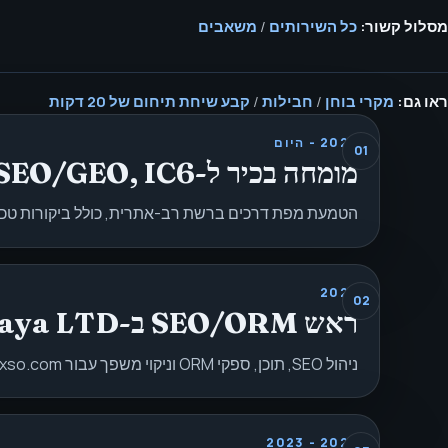
מסלול קשור:
כל השירותים
/
משאבים
ראו גם:
מקרי בוחן
/
חבילות
/
קבע שיחת תיחום של 20 דקות
2024 - היום
מומחה בכיר ל-SEO/GEO, IC6
הטמעת מפת דרכים ברשת רב-אתרית, כולל ביקורות טכניות, E-E-A-T schema, ביצוע ספרינטים ודוח בריאו
2024
ראש SEO/ORM ב-Fijaya LTD
ניהול SEO, תוכן, ספקי ORM וניקוי משפך עבור Banxso.com; מדדי מעסיק פרטי לא מפורסמים בעמודים ציבוריים אלא אם אושרו רשמית.
2022 - 2023