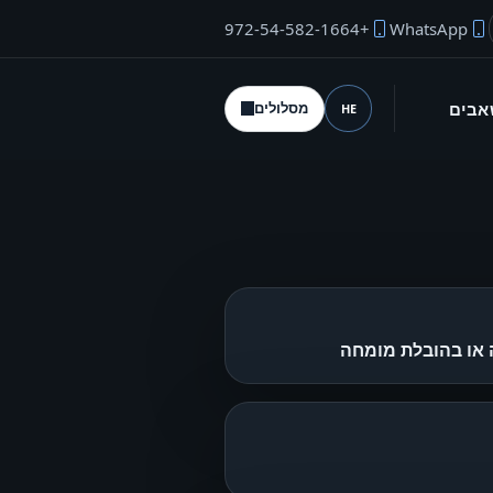
+972-54-582-1664
WhatsApp
"ל המייסד
אבים
מסלולים
HE
שפה (desktop)