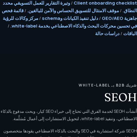
Client onboarding checklist
/
وتيرة التقارير للعمل التسويقي محدد
النطاق.
/
موقف الامتثال للتسويق الحساس والآمن للبالغين.
/
قائمة فحص
جاهزية GEO/AEO
/
دليل تنفيذ الكيانات وschema
/
مركز وكالات للرؤية
في تحسين محركات البحث والذكاء الاصطناعي بخدمة white-label.
/
الباقات
/
دراسات حالة
شريك B2B بـ WHITE-LABEL
SEOH
أنشأت SEOH لخدمة الفرق التي تحتاج إلى خبراء SEO كبار، وبحث مدفوع بالذكاء
الاصطناعي، وتنفيذ white-label، لتحويل الاستشارات إلى أعمال مُسَلَّمة.
SEOH شركة استشارية في SEO والبحث بالذكاء الاصطناعي يقودها متخصصون