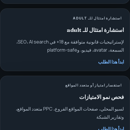
استشارة امتثال للـ ADULT
استشارة امتثال للـ adult
لإستراتيجيات قانونية متوافقة مع 18+ في SEO، AI search،
السمعة، avatar، فيديو، وplatform-safe
ابدأ هذا الطلب
استفسار امتياز أو متعدد المواقع
فحص نمو الامتيازات
لسيو المحلي، صفحات المواقع الفروع، PPC متعدد المواقع،
وتقارير الشبكة
ابدأ هذا الطلب