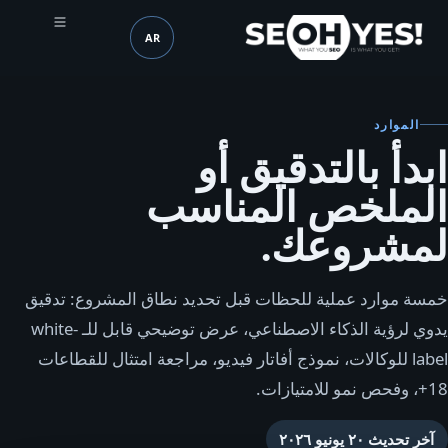
AR
SEOH
اللغة (mobile header)
الموارد
ابدأ بالتدقيق أو
الملخص المناسب
لمشروعك.
خمسة موارد عملية للحظات قبل تحديد نطاق المشروع: تدقيق
يدوي لرؤية الذكاء الاصطناعي، عرض توضيحي قابل للـ white-
label للوكالات، نموذج أفاتار فيديو، مراجعة امتثال للقطاعات
18+، وفحص نمو للامتيازات.
آخر تحديث
٢٠ يونيو ٢٠٢٦