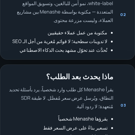
white-label، نمو آمن للبالغين، وتسويق المواقع
المتعددة — مكتوبة بواسطة Menashe بين مشاريع
02
العملاء، وليست مزرعة محتوى.
مكتوبة من عمل عملاء حقيقيين
لا تدوينات سطحية؛ لا قوائم مُغرية من أجل الـ SEO
تُحدَّث عند تحوّل مشهد بحث الذكاء الاصطناعي
ماذا يحدث بعد الطلب؟
يقرأ Menashe كل طلب وارد شخصياً، يرد بأسئلة تحديد
النطاق، ويُرسل عرض سعر مُفصَّل. لا طبقة SDR
03
مُتعهدة؛ لا ردود آلية.
يقرؤها Menashe شخصياً
تسعير بناءً على عرض السعر فقط