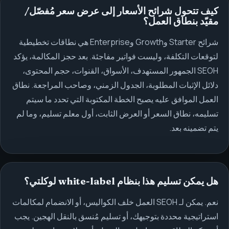
كيف تتحول شرائح الأسعار إلى عرض سعر مُفصّل/
مقيّد بنطاق العمل؟
شرائح Starter وGrowth وEnterprise هي نطاقات تخطيطية
لتوقعات التكلفة، وليست فواتير مفاجئة. بعد حجز المكالمة، يؤكد
SEOH الجمهور المستهدف، الأسواق، القنوات، حجم المحتوى،
دلائل الإثبات المطلوبة، الجدول الزمني، وصاحب المراجعة. نطاق
العمل الموافق عليه يصبح الخطة المكتوبة التي تحدد ما سيتم
تسليمه، نطاق السعر أو العرض الثابت، أول معلم تسليم، وما لم
يتم تضمينه بعد.
هل يمكن تسليم هذا بنظام white-label لوكلتي؟
نعم. يمكن لـ SEOH العمل خلف الكواليس، أو الانضمام لمكالمات
استراتيجية محددة بتوجيهك، أو تسليم مُنسق بالنقل الهجين. يجب