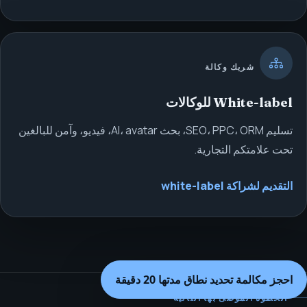
شريك وكالة
White-label للوكالات
تسليم SEO، PPC، ORM، بحث AI، avatar، فيديو، وآمن للبالغين
تحت علامتكم التجارية.
التقديم لشراكة white-label
احجز مكالمة تحديد نطاق مدتها 20 دقيقة
الخطوة الموصى بها التالية