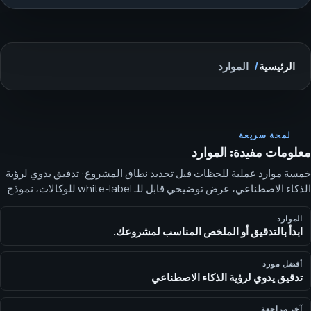
الرئيسية
الموارد
لمحة سريعة
معلومات مفيدة: الموارد
خمسة موارد عملية للحظات قبل تحديد نطاق المشروع: تدقيق يدوي لرؤية
الذكاء الاصطناعي، عرض توضيحي قابل للـ white-label للوكالات، نموذج
أفاتار فيديو، مراجعة امتثال للقطاعات 18+، وفحص نمو للامتيازات. ثلاثة
مسارات سريعة: عرض توضيحي للوكالات، تدقيق يدوي لرؤية الذكاء
الموارد
ابدأ بالتدقيق أو الملخص المناسب لمشروعك.
الاصطناعي، أو استشارة امتثال للمشغلين 18+. اختر المسار المناسب
لدورك.
أفضل مورد
تدقيق يدوي لرؤية الذكاء الاصطناعي
آخر مراجعة