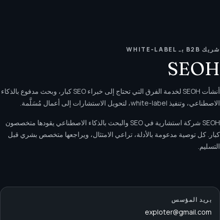
شريك B2B بـ WHITE-LABEL
SEOH
أنشأت SEOH لخدمة الفرق التي تحتاج إلى خبراء SEO كبار، وبحث مدفوع بالذكاء
الاصطناعي، وتنفيذ white-label، لتحويل الاستشارات إلى أعمال مُسَلَّمة.
SEOH شركة استشارية في SEO والبحث بالذكاء الاصطناعي يقودها متخصصون
كبار. كل توصية مدعومة بالأدلة، تراعي الامتثال، ويراجعها متخصص بشري قبل
التسليم.
بريد المؤسس
exploter@gmail.com