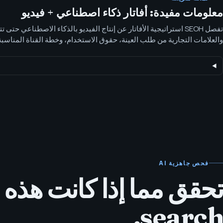
معلومات مفيدة: أفاتار ذكاء اصطناعي + فيديو
تفصل SEOH استراتيجية الأفاتار عن إنتاج الفيديو بالذكاء الاصطناعي حتى
والعلامات التجارية من طلب العينة، حقوق الاستخدام، وخطة القناة المناسب
الأفاتار بشكل أفضل عندما يكون متحدث ثابت مفيدًا. ويكون فيديو الذكاء الا
الأفضل عندما تكون النصوص، التعليق الصوتي، الحركة، التوطين، أو حجم ا
الأهم.
فحص جاهزية AI
search.