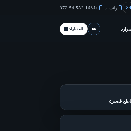
واتساب
+972-54-582-1664
بريد المؤسس
موارد
المسارات
AR
اللغة (desktop)
اطع قصيرة