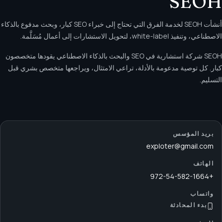
SEOH
أنشأت SEOH لخدمة الفرق التي تحتاج إلى خبراء SEO كبار، وبحث مدفوع بالذكاء
الاصطناعي، وتنفيذ white-label، لتحويل الاستشارات إلى أعمال مُسَلَّمة.
SEOH شركة استشارية في SEO والبحث بالذكاء الاصطناعي يقودها متخصصون
كبار. كل توصية مدعومة بالأدلة، تراعي الامتثال، ويراجعها متخصص بشري قبل
التسليم.
بريد المؤسس
exploter@gmail.com
الهاتف
+972-54-582-1664
واتساب
بدء المحادثة