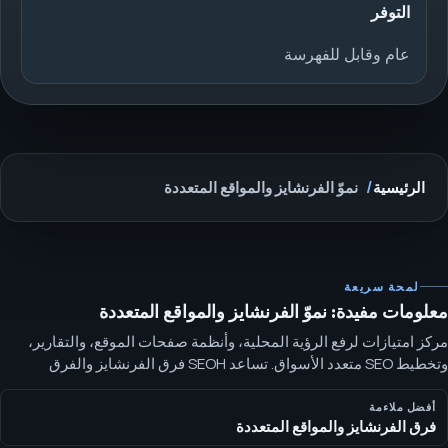
التوفر
عام وقابل للفهرسة
الرئيسية
نموّ الفرنشايز والمواقع المتعددة
لمحة سريعة
معلومات مفيدة: نموّ الفرنشايز والمواقع المتعددة
مركز امتيازات لرفع الرؤية المحلية، وأنظمة صفحات الموقع، والتقارير،
وتخطيط SEO متعدد الأسواق. تساعد SEOH فرق الفرنشايز والفرق
الموزعة على تنظيم الـ Local SEO، بنية الصفحات، مواءمة البحث
المدفوع، والتقارير بحيث تتوسع القرارات عبر الأسواق.
أفضل ملاءمة
فرق الفرنشايز والمواقع المتعددة