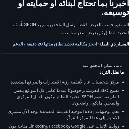
أخبرنا بما تحتاج لبنائه أو حمايته أو
توسيعه.
التسعير حسب العرض فقط. أرسل الملخص وسيرد SEOH بأسئلة
لتحديد النطاق ثم بعرض سعر مناسب.
المسار ذي الصلة:
احجز مكالمة تحديد نطاق مدتها 20 دقيقة
/
الدعم
دليل يمكن التحقق منه
ما يقلل التردد
مركز شخصيات عام لأنظمة رؤية الامتيازات والمواقع المتعددة.
يصبح SEO للفرنشايز فوضويًا عندما تُعامل كل المواقع بنفس
الطريقة. تقوم SEOH بتحديد النظام ليكون للعمل المركزي
والمحلي مالكون واضحون.
نعم. توجيهات إعادة التوجيه القديمة المعتمدة توجه الآن مشترِي
الامتياز إلى هذا المركز المُركّز.
روابط الإثبات على Google وFacebook وLinkedIn متاحة دون