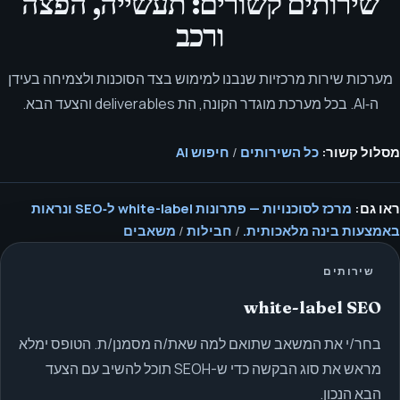
שירותים קשורים: תעשייה, הפצה
ורכב
מערכות שירות מרכזיות שנבנו למימוש בצד הסוכנות ולצמיחה בעידן
ה‑AI. בכל מערכת מוגדר הקונה, הת deliverables והצעד הבא.
מסלול קשור:
כל השירותים
/
חיפוש AI
ראו גם:
מרכז לסוכנויות — פתרונות white-label ל‑SEO ונראות
באמצעות בינה מלאכותית.
/
חבילות
/
משאבים
שירותים
white-label SEO
בחר/י את המשאב שתואם למה שאת/ה מסמנן/ת. הטופס ימלא
מראש את סוג הבקשה כדי ש-SEOH תוכל להשיב עם הצעד
הבא הנכון.