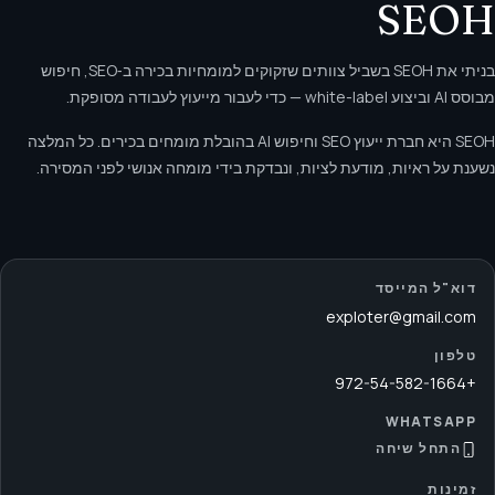
SEOH
בניתי את SEOH בשביל צוותים שזקוקים למומחיות בכירה ב‑SEO, חיפוש
מבוסס AI וביצוע white-label — כדי לעבור מייעוץ לעבודה מסופקת.
SEOH היא חברת ייעוץ SEO וחיפוש AI בהובלת מומחים בכירים. כל המלצה
נשענת על ראיות, מודעת לציות, ונבדקת בידי מומחה אנושי לפני המסירה.
דוא"ל המייסד
exploter@gmail.com
טלפון
+972-54-582-1664
WHATSAPP
התחל שיחה
זמינות