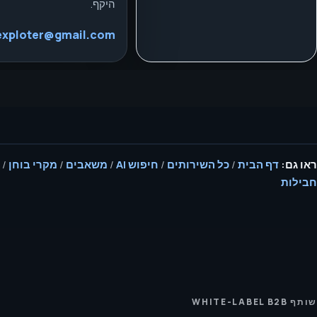
היקף.
exploter@gmail.com
ראו גם:
דף הבית
/
כל השירותים
/
חיפוש AI
/
משאבים
/
מקרי בוחן
/
חבילות
שותף WHITE-LABEL B2B