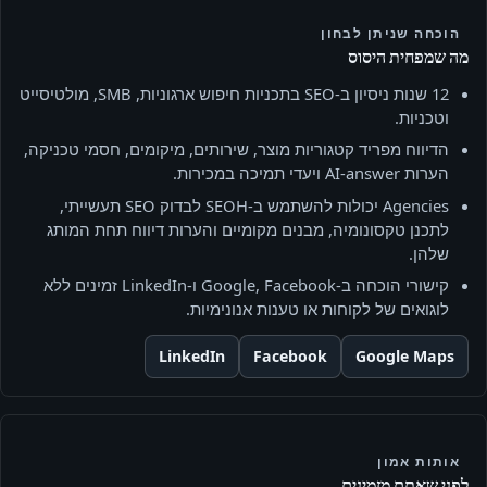
הוכחה שניתן לבחון
מה שמפחית היסוס
12 שנות ניסיון ב‑SEO בתכניות חיפוש ארגוניות, SMB, מולטיסייט
וטכניות.
הדיווח מפריד קטגוריות מוצר, שירותים, מיקומים, חסמי טכניקה,
הערות AI‑answer ויעדי תמיכה במכירות.
Agencies יכולות להשתמש ב‑SEOH לבדוק SEO תעשייתי,
לתכנן טקסונומיה, מבנים מקומיים והערות דיווח תחת המותג
שלהן.
קישורי הוכחה ב‑Google, Facebook ו‑LinkedIn זמינים ללא
לוגואים של לקוחות או טענות אנונימיות.
LinkedIn
Facebook
Google Maps
אותות אמון
לפני שאתם מזמינים