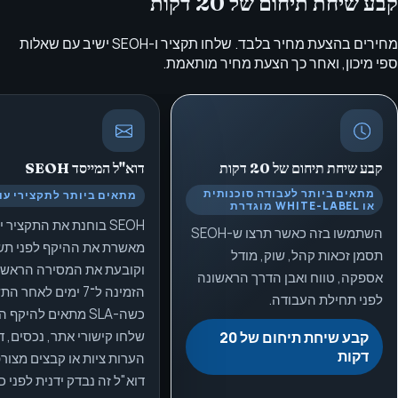
קבע שיחת תיחום של 20 דקות
מחירים בהצעת מחיר בלבד. שלחו תקציר ו-SEOH ישיב עם שאלות
ספי מיכון, ואחר כך הצעת מחיר מותאמת.
קבע שיחת תיחום של 20 דקות
דוא"ל המייסד
SEOH
מתאים ביותר לעבודה סוכנותית
מתאים ביותר לתקצירי עו
או WHITE-LABEL מוגדרת
SEOH בוחנת את התקציר י
השתמשו בזה כאשר תרצו ש-SEOH
מאשרת את ההיקף לפני תש
תסמן זכאות קהל, שוק, מודל
וקובעת את המסירה הראשו
אספקה, טווח ואבן הדרך הראשונה
הזמינה ל־7 ימים לאחר 
לפני תחילת העבודה.
כשה-SLA מתאים להיקף
שלחו קישורי אתר, נכסים, ד
קבע שיחת תיחום של 20
דקות
הערות ציות או קבצים מצורפ
דוא"ל זה נבדק ידנית לפני 