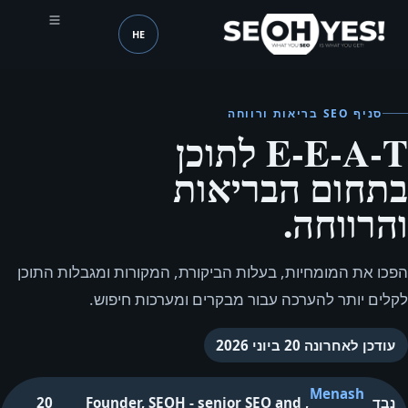
HE
SEOH
שפה (mobile header)
סניף SEO בריאות ורווחה
E‑E‑A‑T לתוכן
בתחום הבריאות
והרווחה.
הפכו את המומחיות, בעלות הביקורת, המקורות ומגבלות התוכן
לקלים יותר להערכה עבור מבקרים ומערכות חיפוש.
עודכן לאחרונה
20 ביוני 2026
Menash
נבד
,
Founder, SEOH - senior SEO and
20