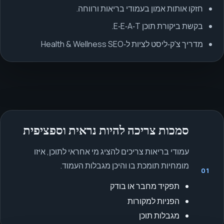
חזקו אותות אמון בעמודי בריאות ורווחה.
בקשת ביקורת תוכן E‑E‑A‑T.
מדריך צ'ק‑ליסט לציות ל‑Health & Wellness SEO
סמכות צריכה להיות נראית וספציפית
עמודי בריאות צריכים להציג מי אחראי לתוכן, איזו
מומחיות תומכת בו והיכן מגבלות העמוד.
01
תפקיד מחבר או בודק
הפניות למקורות
מגבלות תוכן