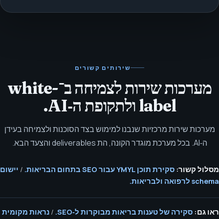
שירותים קשורים
מערכות שירות לצמיחה ב־white-
label ולתקופת ה‑AI.
מערכות שירות מרכזיות שנבנו למימוש בצד הסוכנות ולצמיחה בעידן
ה‑AI. בכל מערכת מוגדר הקונה, הת deliverables והצעד הבא.
מסלול קשור:
סקירת תוכן YMYL עבור SEO בתחום הבריאות.
/
יישום
schema לרפואה ולבריאות.
ראו גם:
סקירה של טענות בריאות מבוקרות ל‑SEO.
/
נראות מקומית