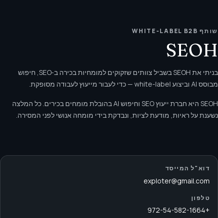
שותף WHITE-LABEL B2B
SEOH
בניתי את SEOH בשביל צוותים שזקוקים למומחיות בכירה ב‑SEO, חיפוש
מבוסס AI וביצוע white-label — כדי לעבור מייעוץ לעבודה מסופקת.
SEOH היא חברת ייעוץ SEO וחיפוש AI בהובלת מומחים בכירים. כל המלצה
נשענת על ראיות, מודעת לציות, ונבדקת בידי מומחה אנושי לפני המסירה.
דוא"ל המייסד
exploter@gmail.com
טלפון
+972-54-582-1664