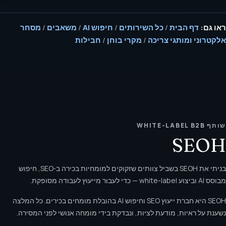
ראו גם:
דף הבית
/
כל השירותים
/
חיפוש AI
/
משאבים
/
מסחר
אלקטרוני ומותגי צריכה
/
מקרי בוחן
/
חבילות
שותף WHITE-LABEL B2B
SEOH
בניתי את SEOH בשביל צוותים שזקוקים למומחיות בכירה ב‑SEO, חיפוש
מבוסס AI וביצוע white-label — כדי לעבור מייעוץ לעבודה מסופקת.
SEOH היא חברת ייעוץ SEO וחיפוש AI בהובלת מומחים בכירים. כל המלצה
נשענת על ראיות, מודעת לציות, ונבדקת בידי מומחה אנושי לפני המסירה.