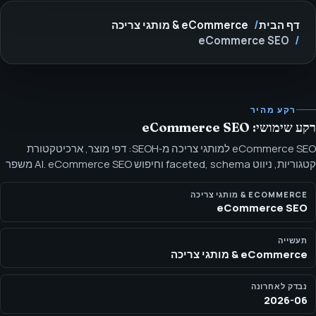
דף הבית
eCommerce & מותגי צריכה
eCommerce SEO
רקע מהיר
רקע שימושי: eCommerce SEO
eCommerce SEO למותגי צריכה מ‑SEOH: דפי מוצר, ארכיטקטורת
קטגוריות, ניווט faceted, schema וחיפוש AI. eCommerce SEO משפר
גילוי מוצר וקטגוריה על‑ידי יישור כוונת קונה, חוקי זחילה, schema,
קישורים פנימיים ותוכן מוכן ל‑AI.
ECOMMERCE & מותגי צריכה
eCommerce SEO
תעשייה
eCommerce & מותגי צריכה
נבדק לאחרונה
2026-06