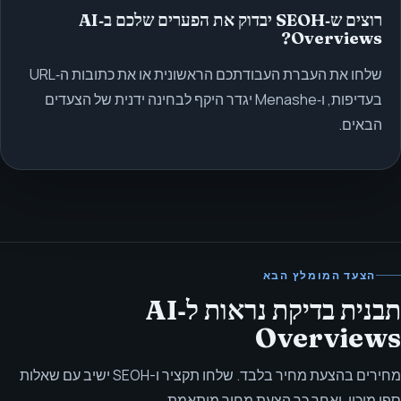
רוצים ש‑SEOH יבדוק את הפערים שלכם ב‑AI
Overviews?
שלחו את העברת העבודתכם הראשונית או את כתובות ה‑URL
בעדיפות, ו‑Menashe יגדר היקף לבחינה ידנית של הצעדים
הבאים.
הצעד המומלץ הבא
תבנית בדיקת נראות ל‑AI
Overviews
מחירים בהצעת מחיר בלבד. שלחו תקציר ו-SEOH ישיב עם שאלות
ספי מיכון, ואחר כך הצעת מחיר מותאמת.