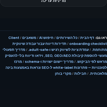
מדיניות עריכה
ראו גם:
דף הבית
/
כל השירותים
/
חיפוש AI
/
משאבים
/
Client
onboarding checklist
/
תדירות דיווח עבור עבודה שיווקית
מתוחמת.
/
עמדת ציות לשיווק רגיש ו‑adult-safe.
/
מדריך תפעולי
מעשי להוספת קיבולת SEO, GEO/AEO, וידאו ודיווח בלי להעסיק
מראש לפי הביקוש.
/
מדריך יישום ישויות ו-schema
/
מרכז
לסוכנויות — פתרונות white-label ל‑SEO ונראות באמצעות בינה
מלאכותית.
/
חבילות
/
מקרי בוחן