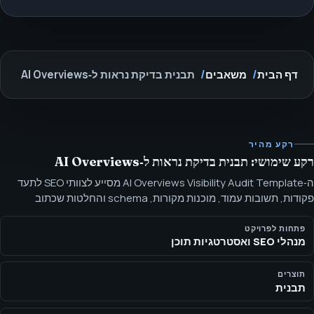
דף הבית
משאבים
תבנית בדיקת נראות ל‑AI Overviews
רקע מהיר
רקע שימושי: תבנית בדיקת נראות ל‑AI Overviews
ה‑AI Overviews Visibility Audit Template מסייע לצוותי SEO לתעד
פקודות, תשובות עמוד, מוכנות מקורות, schema והחלטות שכתוב
לתמציות בסגנון Google. בקשו את התבנית של SEOH ל‑AI Overviews
Visibility Audit לצורך בדיקת בהירות ישויות, מוכנות מקורות, schema
פתחות לפרויקט
מנהלי SEO ואסטרטגיות תוכן
ותוכן שמונחה תשובות.
תוצרים
תבנית