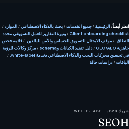
انظر أيضاً:
الرئيسية
/
جميع الخدمات
/
بحث بالذكاء الاصطناعي
/
الموارد
/
Client onboarding checklist
/
وتيرة التقارير للعمل التسويقي محدد
النطاق.
/
موقف الامتثال للتسويق الحساس والآمن للبالغين.
/
قائمة فحص
جاهزية GEO/AEO
/
دليل تنفيذ الكيانات وschema
/
مركز وكالات للرؤية
في تحسين محركات البحث والذكاء الاصطناعي بخدمة white-label.
/
الباقات
/
دراسات حالة
شريك B2B بـ WHITE-LABEL
SEOH