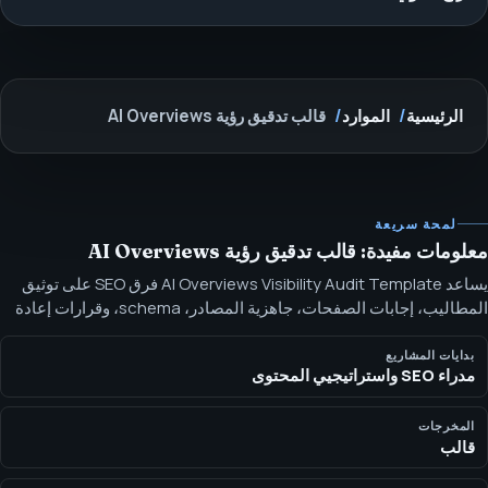
الرئيسية
الموارد
قالب تدقيق رؤية AI Overviews
لمحة سريعة
معلومات مفيدة: قالب تدقيق رؤية AI Overviews
يساعد AI Overviews Visibility Audit Template فرق SEO على توثيق
المطاليب، إجابات الصفحات، جاهزية المصادر، schema، وقرارات إعادة
الكتابة لملخصات على طراز Google. اطلب AI Overviews Visibility
Audit Template من SEOH للتحقق من وضوح الكيان، جاهزية المصدر،
بدايات المشاريع
مدراء SEO واستراتيجيي المحتوى
schema، والمحتوى الموجه بالإجابة.
المخرجات
قالب