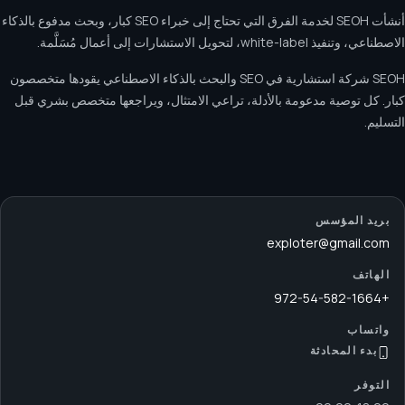
أنشأت SEOH لخدمة الفرق التي تحتاج إلى خبراء SEO كبار، وبحث مدفوع بالذكاء
الاصطناعي، وتنفيذ white-label، لتحويل الاستشارات إلى أعمال مُسَلَّمة.
SEOH شركة استشارية في SEO والبحث بالذكاء الاصطناعي يقودها متخصصون
كبار. كل توصية مدعومة بالأدلة، تراعي الامتثال، ويراجعها متخصص بشري قبل
التسليم.
بريد المؤسس
exploter@gmail.com
الهاتف
+972-54-582-1664
واتساب
بدء المحادثة
التوفر