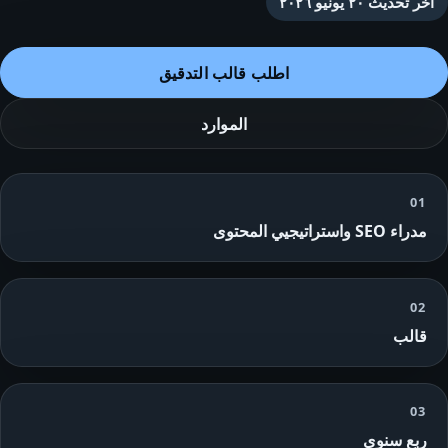
آخر تحديث
٢٠ يونيو ٢٠٢٦
اطلب قالب التدقيق
الموارد
01
مدراء SEO واستراتيجيي المحتوى
02
قالب
03
ربع سنوي