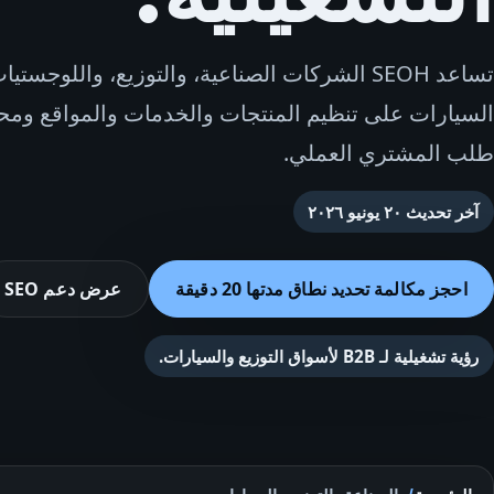
تساعد SEOH الشركات الصناعية، والتوزيع، واللوجست
طلب المشتري العملي.
آخر تحديث
٢٠ يونيو ٢٠٢٦
احجز مكالمة تحديد نطاق مدتها 20 دقيقة
عرض دعم SEO
رؤية تشغيلية لـ B2B لأسواق التوزيع والسيارات.