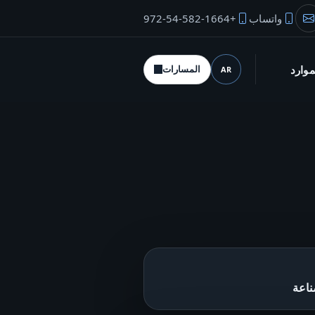
واتساب
+972-54-582-1664
بريد المؤسس
موارد
المسارات
AR
اللغة (desktop)
ناعة