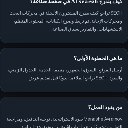
كيف يندرج AI search في صفحة صناعة؟
SEOH تراجع كيف يطرح المشترون الأسئلة في محركات البحث
ومحركات الإجابة، ثم تربط وضوح الكيانات، المحتوى المنظم،
الاستشهادات، والتقارير بسياق الصناعة.
ما هي الخطوة الأولى؟
أرسل الموقع، السوق، الجمهور، منطقة الخدمة، الجدول الزمني،
والقيود. SEOH تراجع الملاءمة يدويًا قبل تقديم عرض.
من يقود العمل؟
Menashe Avramov يقود الاستراتيجية، توجيه التدقيق، ومراجعة
التقارير شخصيًا، بدعم أدوات AI وتنفيذ موثوق عند الحاجة.