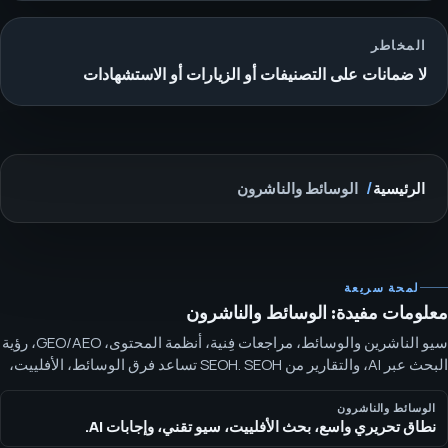
المخاطر
لا ضمانات على التصنيفات أو الزيارات أو الاستشهادات
الرئيسية
الوسائط والناشرون
لمحة سريعة
معلومات مفيدة: الوسائط والناشرون
سيو الناشرين والوسائط، مراجعات فِنية، أنظمة المحتوى، GEO/AEO، رؤية
البحث عبر AI، والتقارير من SEOH. SEOH تساعد فرق الوسائط، الأفلييت،
مراجعات المحتوى، والنشر على تحويل التنظيف التقني، أنظمة المحتوى،
وضوح الكيانات، والتقارير إلى صفحات قابلة للتصنيف، تحصيل
الوسائط والناشرون
نطاق تحريري واسع، بحث الأفلييت، سيو تقني، وإجابات AI.
الاستشهادات، والنمو المنظّم.