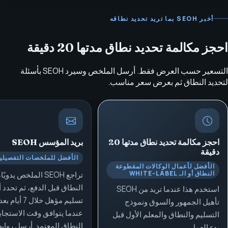
أخبر SEOH بما تريد تحديد نطاقه
احجز مكالمة تحديد نطاق مدتها 20 دقيقة
التسعير حسب العرض فقط. أرسل الملخص وسيرد SEOH بأسئلة
لتحديد النطاق ثم بعرض سعر مناسب.
احجز مكالمة تحديد نطاق مدتها 20
بريد المؤسس
SEOH
دقيقة
الأفضل للملخصات التفصيلي
الأفضل لأعمال الوكالات المقطوعة
النطاق أو الـ WHITE-LABEL
تراجع SEOH الملخص يدوي
النطاق قبل الدفع، ثم تحدد 
استخدم هذا عندما تريد من SEOH
تسليم مؤهل خلال 7 
تأهيل الجمهور والسوق ونموذج
عندما يتوافق وقت الاستجابة
التسليم والنطاق والمعلم الأول قبل
النطاق المعتمد. أرسل رواب
بدء العمل.