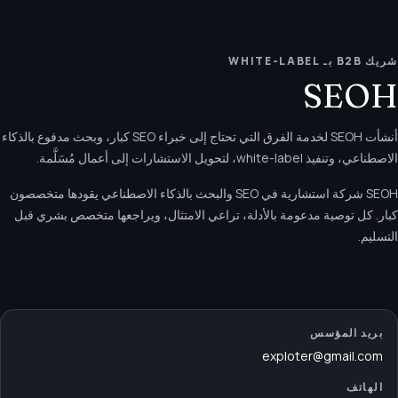
شريك B2B بـ WHITE-LABEL
SEOH
أنشأت SEOH لخدمة الفرق التي تحتاج إلى خبراء SEO كبار، وبحث مدفوع بالذكاء
الاصطناعي، وتنفيذ white-label، لتحويل الاستشارات إلى أعمال مُسَلَّمة.
SEOH شركة استشارية في SEO والبحث بالذكاء الاصطناعي يقودها متخصصون
كبار. كل توصية مدعومة بالأدلة، تراعي الامتثال، ويراجعها متخصص بشري قبل
التسليم.
بريد المؤسس
exploter@gmail.com
الهاتف