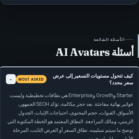
الأسئلة الشائعة
أسئلة AI Avatars
كيف تتحول مستويات التسعير إلى عرض
MOST ASKED
سعر محدد؟
Starter وGrowth وEnterprise هي نطاقات تخطيطية وليست
فواتير نهائية مفاجئة. بعد حجز مكالمة، تؤكد SEOH الجمهور،
الأسواق، القنوات، حجم المحتوى، احتياجات الإثبات، الجدول
الزمني، ومالك المراجعة. النطاق المعتمد هو الخطة المكتوبة التي
توضح ما سيتم تسليمه، نطاق السعر أو العرض الثابت، المرحلة
الأولى، وما لم يُدرج بعد.