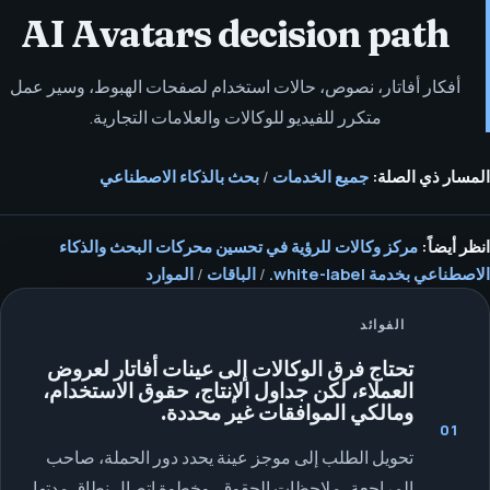
AI Avatars decision path
أفكار أفاتار، نصوص، حالات استخدام لصفحات الهبوط، وسير عمل
متكرر للفيديو للوكالات والعلامات التجارية.
المسار ذي الصلة:
جميع الخدمات
/
بحث بالذكاء الاصطناعي
انظر أيضاً:
مركز وكالات للرؤية في تحسين محركات البحث والذكاء
الاصطناعي بخدمة white-label.
/
الباقات
/
الموارد
الفوائد
تحتاج فرق الوكالات إلى عينات أفاتار لعروض
العملاء، لكن جداول الإنتاج، حقوق الاستخدام،
ومالكي الموافقات غير محددة.
01
تحويل الطلب إلى موجز عينة يحدد دور الحملة، صاحب
المراجعة، ملاحظات الحقوق، وخطوة اتصال نطاق مدتها