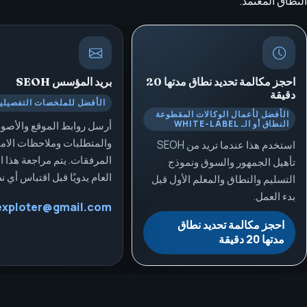
النطاق المعتمد.
احجز مكالمة تحديد نطاق مدتها 20
بريد المؤسس
SEOH
دقيقة
الأفضل للملخصات التفصيلي
الأفضل لأعمال الوكالات المقطوعة
النطاق أو الـ WHITE-LABEL
أرسل روابط الموقع والأصو
والمتطلبات وملاحظات الامتث
استخدم هذا عندما تريد من SEOH
المرفقات. يتم مراجعة هذا ال
تأهيل الجمهور والسوق ونموذج
العام يدويًا قبل اقتباس أي ن
التسليم والنطاق والمعلم الأول قبل
بدء العمل.
exploter@gmail.com
احجز مكالمة تحديد نطاق
مدتها 20 دقيقة