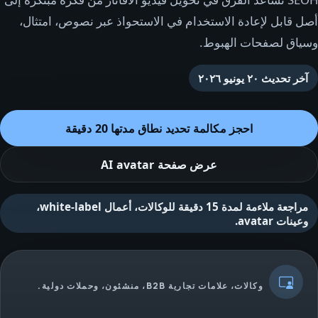
أصل قابل لإعادة الاستخدام في الاستحواذ عبر نصوص، امتثال،
وسياق لصفحات الهبوط.
آخر تحديث
٢٠ يونيو ٢٠٢٦
احجز مكالمة تحديد نطاق مدتها 20 دقيقة
عرض صفحة AI avatar
مراجعة ملاءمة لمدة 15 دقيقة للوكالات، أعمال white-label،
وعينات avatar.
وكالات، علامات تجارية B2B، منشئون، وحملات دولية.