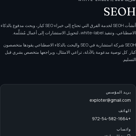
SEOH
أنشأت SEOH لخدمة الفرق التي تحتاج إلى خبراء SEO كبار، وبحث مدفوع بالذكاء
الاصطناعي، وتنفيذ white-label، لتحويل الاستشارات إلى أعمال مُسَلَّمة.
SEOH شركة استشارية في SEO والبحث بالذكاء الاصطناعي يقودها متخصصون
كبار. كل توصية مدعومة بالأدلة، تراعي الامتثال، ويراجعها متخصص بشري قبل
التسليم.
بريد المؤسس
exploter@gmail.com
الهاتف
+972-54-582-1664
واتساب